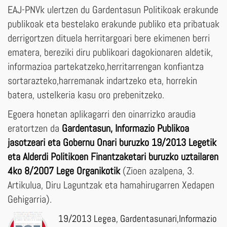
EAJ-PNVk ulertzen du Gardentasun Politikoak erakunde
publikoak eta bestelako erakunde publiko eta pribatuak
derrigortzen dituela herritargoari bere ekimenen berri
ematera, bereziki diru publikoari dagokionaren aldetik,
informazioa partekatzeko,herritarrengan konfiantza
sortarazteko,harremanak indartzeko eta, horrekin
batera, ustelkeria kasu oro prebenitzeko.
Egoera honetan aplikagarri den oinarrizko araudia
eratortzen da
Gardentasun, Informazio Publikoa
jasotzeari eta Gobernu Onari buruzko 19/2013 Legetik
eta Alderdi Politikoen Finantzaketari buruzko uztailaren
4ko 8/2007 Lege Organikotik
(Zioen azalpena, 3.
Artikulua, Diru Laguntzak eta hamahirugarren Xedapen
Gehigarria).
19/2013 Legea, Gardentasunari,Informazio