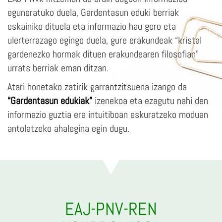
eguneratuko duela, Gardentasun eduki berriak
eskainiko dituela eta informazio hau gero eta
ulerterrazago egingo duela, gure erakundeak “kristal
gardenezko hormak dituen erakundearen filosofian”
urrats berriak eman ditzan.
Atari honetako zatirik garrantzitsuena izango da
“Gardentasun edukiak”
izenekoa eta ezagutu nahi den
informazio guztia era intuitiboan eskuratzeko moduan
antolatzeko ahalegina egin dugu.
EAJ-PNV-REN