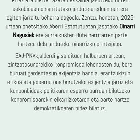
erraz eta ulerterrazetan eskainia jasotzeko duten
eskubidean oinarritutako jardute ereduan aurrera
egiten jarraitu beharra dagoela. Zentzu honetan, 2025
urtean onetsitako Aberri Estatutuetan jasotako
Oinarri
Nagusiek
ere aurreikusten dute herritarren parte
hartzea dela jarduteko oinarrizko printzipioa.
EAJ-PNVk,alderdi gisa dituen helburuen artean,
zintzotasunarekiko konpromisoa lehenesten du, bere
buruari gardentasun exijentzia handia, erantzukizun
etikoa eta gobernu ona burutzeko exijentzia jarriz eta
konponbideak politikaren esparru barruan bilatzeko
konpromisoarekin elkarrizketaren eta parte hartze
demokratikoaren bidez bilatuz.