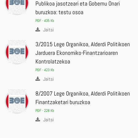
Publikoa jasotzeari eta Gobernu Onari
buruzkoa: testu osoa
PDF - 435 Kb
Jaitsi
3/2015 Lege Organikoa, Alderdi Politikoen
Jarduera Ekonomiko-Finantzarioaren
Kontrolatzekoa
PDF - 423 Kb
Jaitsi
8/2007 Lege Organikoa, Alderdi Politikoen
Finantzaketari buruzkoa
PDF - 228 Kb
Jaitsi