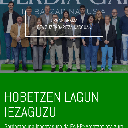
ORGANIGRAMA
ETA ZUZENDARITZA KARGUAK
HOBETZEN LAGUN
IEZAGUZU
Gardentasuna lehentasuna da EAJ-PNVrentzat eta zure