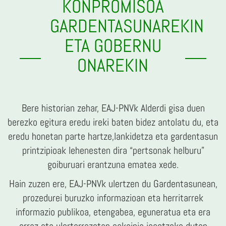
KONPROMISOA
GARDENTASUNAREKIN
ETA GOBERNU
ONAREKIN
Bere historian zehar, EAJ-PNVk Alderdi gisa duen
berezko egitura eredu ireki baten bidez antolatu du, eta
eredu honetan parte hartze,lankidetza eta gardentasun
printzipioak lehenesten dira “pertsonak helburu”
goiburuari erantzuna ematea xede.
Hain zuzen ere, EAJ-PNVk ulertzen du Gardentasunean,
prozedurei buruzko informazioan eta herritarrek
informazio publikoa, etengabea, eguneratua eta era