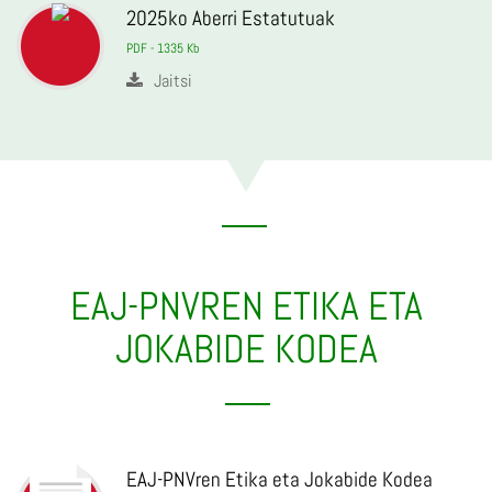
2025ko Aberri Estatutuak
PDF - 1335 Kb
Jaitsi
EAJ-PNVREN ETIKA ETA
JOKABIDE KODEA
EAJ-PNVren Etika eta Jokabide Kodea