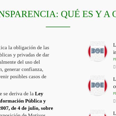
NSPARENCIA: QUÉ ES Y A
L
ca la obligación de las
i
blicas y privadas de dar
PD
ialmente del uso del
n, generar confianza,
venir posibles casos de
L
c
e se deriva de la
Ley
PD
nformación Pública y
07, de 4 de julio, sobre
L
xposición de Motivos,