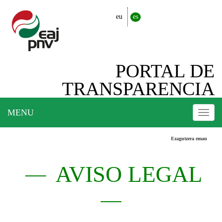
eu
es
PORTAL DE
TRANSPARENCIA
Togg
MENU
navi
Ezagutzera eman
AVISO LEGAL