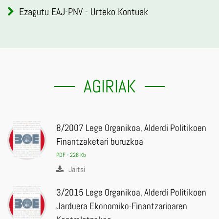
Ezagutu EAJ-PNV - Urteko Kontuak
AGIRIAK
8/2007 Lege Organikoa, Alderdi Politikoen
Finantzaketari buruzkoa
PDF - 228 Kb
Jaitsi
3/2015 Lege Organikoa, Alderdi Politikoen
Jarduera Ekonomiko-Finantzarioaren