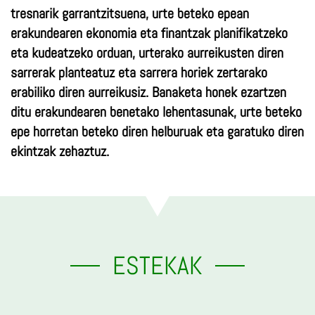
tresnarik garrantzitsuena, urte beteko epean
erakundearen ekonomia eta finantzak planifikatzeko
eta kudeatzeko orduan, urterako aurreikusten diren
sarrerak planteatuz eta sarrera horiek zertarako
erabiliko diren aurreikusiz. Banaketa honek ezartzen
ditu erakundearen benetako lehentasunak, urte beteko
epe horretan beteko diren helburuak eta garatuko diren
ekintzak zehaztuz.
ESTEKAK