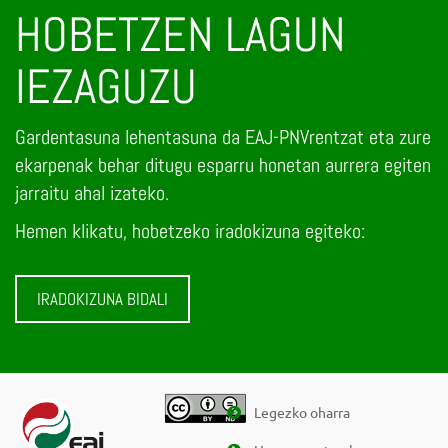
HOBETZEN LAGUN
IEZAGUZU
Gardentasuna lehentasuna da EAJ-PNVrentzat eta zure
ekarpenak behar ditugu esparru honetan aurrera egiten
jarraitu ahal izateko.
Hemen klikatu, hobetzeko iradokizuna egiteko:
IRADOKIZUNA BIDALI
Legezko oharra