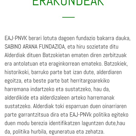
ERAKUNDEAK
EAJ-PNVK berari lotuta dagoen fundazio bakarra dauka,
SABINO ARANA FUNDAZIOA, eta hiru sozietate ditu
Alderdiak dituen Batzokietan ematen diren zerbitzuak
era antolatuan eta eraginkorrean emateko. Batzokiek,
historikoki, barruko parte bat izan dute, alderdiaren
egoitza, eta beste parte bat herritargoarekiko
harremana indartzeko eta sustatzeko, hau da,
alderdikide eta alderdizaleen arteko harremanak
sustatzeko. Alderdiak toki esparruan duen oinarriaren
parte garrantzitsua dira eta EAJ-PNVk politika egiteko
duen modu berezia identifikatzen laguntzen dute,hau
da, politika hurbila, eguneratua eta zehatza.