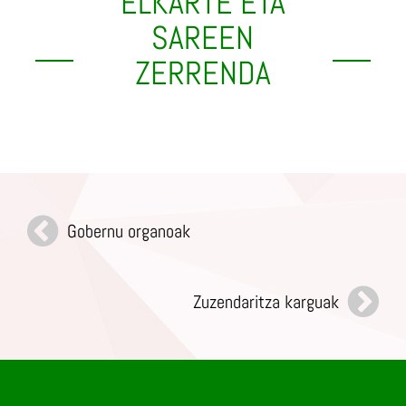
ELKARTE ETA
SAREEN
ZERRENDA
Gobernu organoak
Zuzendaritza karguak