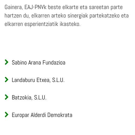
Gainera, EAJ-PNVk beste elkarte eta sareetan parte
hartzen du, elkarren arteko sinergiak partekatzeko eta
elkarren esperientziatik ikasteko.
Sabino Arana Fundazioa
Landaburu Etxea, S.L.U.
Batzokia, S.L.U.
Europar Alderdi Demokrata